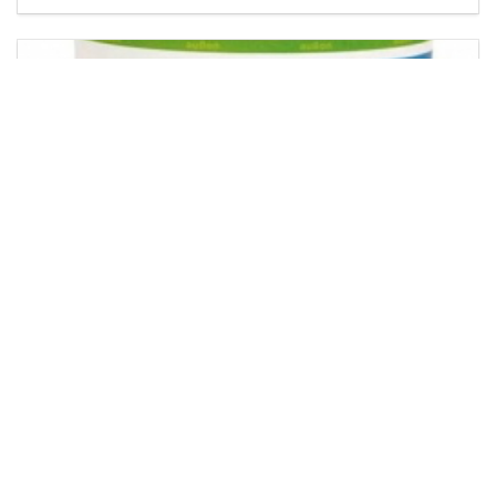
Масло и краска для наружных работ EINMAL-
LASUR HS 2,5 л лиственница (9236)