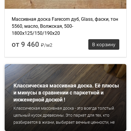
Массивная доска Farecom дуб, Glass, фаски, тон
5560, масло, Волжская, 500-
1800х125/150/190х20
от 9 460
В корзину
₽/м2
Классическая массивная доска. Её плюсы
и минусы в сравнении с паркетной и
инженерной доской !
Классическая массивная доска - это всегда толстый
цельный кусок древесины. Это паркет для тех, кто
разбирается в жизни, выбирает вечные ценности, не
идет на компромиссы под влиянием переменчивой