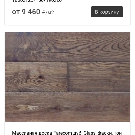
1800х125/150/190х20
от 9 460
В корзину
₽/м2
Массивная доска Farecom дуб, Glass, фаски, тон