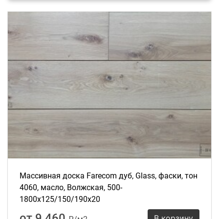
моды, всегда предпочитает подлинник искусной
подделке. Пол из цельных кусков древесины
прослужит 100 лет и более. Это - сама природа в
оправе мастерства человеческих рук
Массивная доска Farecom дуб, Glass, фаски, тон
4060, масло, Волжская, 500-
1800х125/150/190х20
от 9 460
В корзину