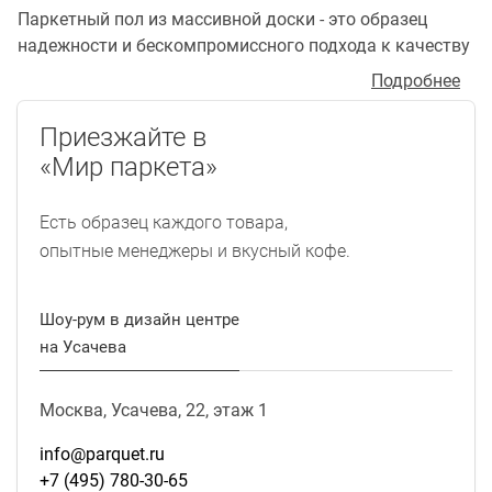
Паркетный пол из массивной доски - это образец
надежности и бескомпромиссного подхода к качеству
жизни. Он настоящий, его не спутаешь ни с чем. Он
Подробнее
создаёт неповторимую атмосферу и приносит в дом
тепло и свет. Это лучшее свидетельство того, что в
Приезжайте в
жизни Вы крепко стоите на ногах. Если вы хотите
«Мир паркета»
купить в Москве доску из массива древесины,
обязательно посетите один из лучших в России
Есть образец каждого товара,
магазинов «МИР ПАРКЕТА» на Пречистенской
опытные менеджеры и вкусный кофе.
набережной 17! Здесь вы сможете выбрать
массивную доску Bentline, Farecom и других
производителей. Массивная доска на сегодняшний
Шоу-рум в дизайн центре
день - самое востребованное напольное покрытие и по
на Усачева
праву пользуется большим спросом, чем штучный
паркет и ламинат. Доступная цена, широкий
Москва, Усачева, 22, этаж 1
ассортимент и высокое качество нашего товара
позволят сэкономить ваше время для выбора
info@parquet.ru
массивной доски и принятия правильного решения.
+7 (495) 780-30-65