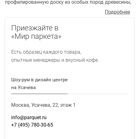
профилированную доску из особых пород древесины,
которую можно использовать под открытым небом.
Подробнее
Благодаря особым свойствам древесины террасная
доска круглый год устойчива к осадкам, перепадам
Приезжайте в
температур, включая сильные морозы, воздействиям
«Мир паркета»
насекомых-вредителей. Для производства террасной
доски используют, в основном, экзотические породы
Есть образец каждого товара,
древесины, такие как кумару, ипе, гарапа,
опытные менеджеры и вкусный кофе.
массарандуба, падук и другие. Древесина,
используемая для террасной доски, должна обладать
высокой плотностью и твердостью и высоким
Шоу-рум в дизайн центре
содержанием маслянистых веществ, что и
на Усачева
обеспечивает доске устойчивость к воде, гниению,
перепадам температур. С целью повышения
Москва, Усачева, 22, этаж 1
эксплуатационных характеристик террасную доску
часто обрабатывают специальными маслами.
info@parquet.ru
+7 (495) 780-30-65