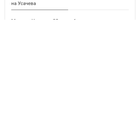
на Усачева
Москва, Усачева, 22, этаж 1
info@parquet.ru
+7 (495) 780-30-65
ПН. — СБ.
10:00 — 19:00
ВС.
выходной
подробнее о магазине