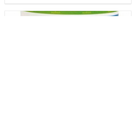
Масло и краска для наружных работ EINMAL-
LASUR HS 2,5 л махагон (9232)