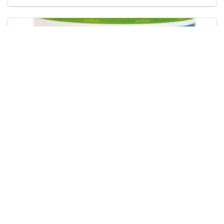
Масло и краска для наружных работ EINMAL-
LASUR HS 2,5 л лиственница (9236)