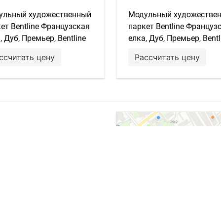
ульный художественный
Модульный художестве
ет Bentline Французская
паркет Bentline Француз
, Дуб, Премьер, Bentline
елка, Дуб, Премьер, Bentl
rbase, Цезарь, масло,
Цезарь, масло, brushed,
ссчитать цену
Рассчитать цену
hed, фаски, 600х94х11/2
фаски, 600х94х11/2