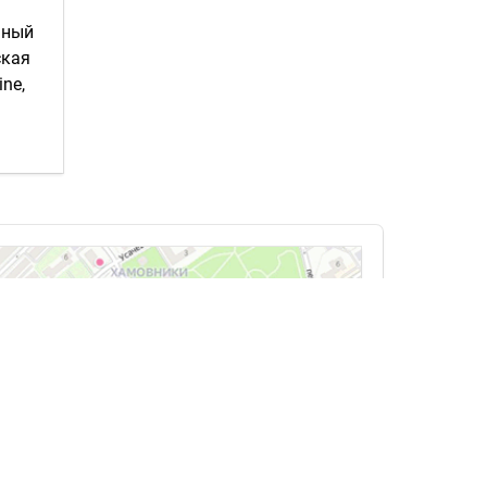
нный
ская
ine,