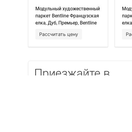
Модульный художественный
Мод
паркет Bentline Французская
парк
елка, Дуб, Премьер, Bentline
елка
Superbase, Цезарь, масло,
Supe
Рассчитать цену
Ра
brushed, фаски
brus
Приезжайте в
«Мир паркета»
Есть образец каждого товара,
опытные менеджеры и вкусный кофе.
Шоу-рум в дизайн центре