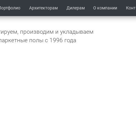
Портфолио
Архитекторам
Дилерам
О компании
Кон
ируем, производим и укладываем
паркетные полы c 1996 года