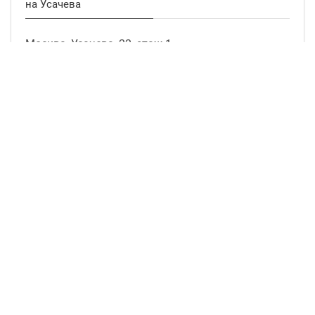
на Усачева
Москва, Усачева, 22, этаж 1
info@parquet.ru
+7 (495) 780-30-65
ПН. — СБ.
10:00 — 19:00
ВС.
выходной
подробнее о магазине