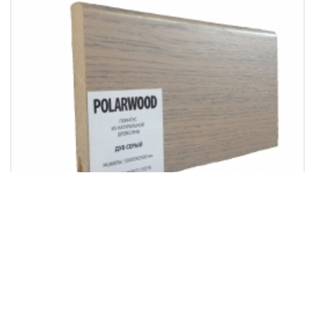
Плинтус PolarWood Дуб шпонированный,
2500х95х15 мм, Серый
Рассчитать цену