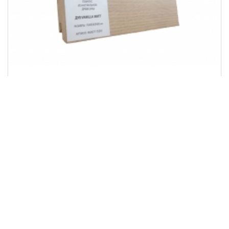
Плинтус Karelia Дуб шпонированый, 2500х95х15
мм, лак Vanilla Matt
Рассчитать цену