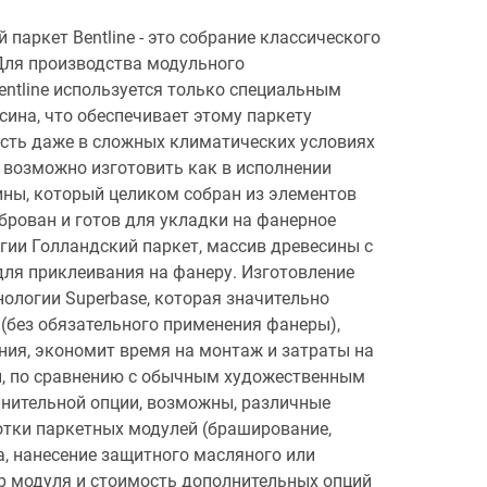
аркет Bentline - это собрание классического
Для производства модульного
entline используется только специальным
ина, что обеспечивает этому паркету
сть даже в сложных климатических условиях
 возможно изготовить как в исполнении
ины, который целиком собран из элементов
брован и готов для укладки на фанерное
огии Голландский паркет, массив древесины с
для приклеивания на фанеру. Изготовление
нологии Superbase, которая значительно
(без обязательного применения фанеры),
ния, экономит время на монтаж и затраты на
, по сравнению с обычным художественным
лнительной опции, возможны, различные
тки паркетных модулей (браширование,
а, нанесение защитного масляного или
р модуля и стоимость дополнительных опций