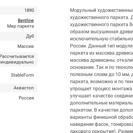
Модульный художественный п
1890
художественного паркета. 
Bentline
художественного паркета B
Мир паркета
образом высушенная древес
Дуб
исключительную стабильно
России. Данный тип модуля
Массив
паркета из массива древес
Рассчитывается
массива древесины, откали
индивидуально
основание. Так и по технол
полезным слоем до 10 мм, 
StableForm
паркета, возможно и по тех
Аквастоп
упрощает процесс монтажа 
улучшает качество соедине
Россия
дополнительные материалы
паркетом. В качестве допо
варианты финишной обрабо
наведение фасок, тонировк
лакового покрытия). Разме