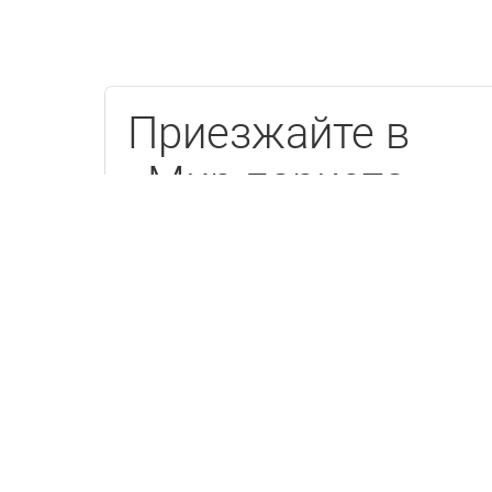
Приезжайте в
«Мир паркета»
Есть образец каждого товара,
опытные менеджеры и вкусный кофе.
Шоу-рум в дизайн центре
на Усачева
ПН. — 
Москва, Усачева, 22, этаж 1
ВС.
info@parquet.ru