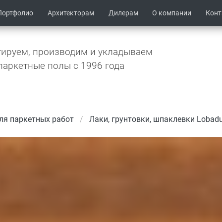
Портфолио
Архитекторам
Дилерам
О компании
Кон
ируем, производим и укладываем
паркетные полы c 1996 года
ля паркетных работ
Лаки, грунтовки, шпаклевки Lobadu