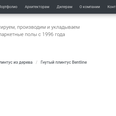
Портфолио
Архитекторам
Дилерам
О компании
Кон
ируем, производим и укладываем
паркетные полы c 1996 года
интус из дерева
Гнутый плинтус Bentline