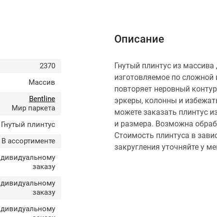
Описание
Гнутый плинтус из массива 
2370
изготовляемое по сложной 
Массив
повторяет неровный контур
Bentline
эркеры, колонны и избежат
Мир паркета
можете заказать плинтус 
и размера. Возможна обраб
Гнутый плинтус
Стоимость плинтуса в завис
В ассортименте
закругления уточняйте у м
ндивидуальному
заказу
ндивидуальному
заказу
ндивидуальному