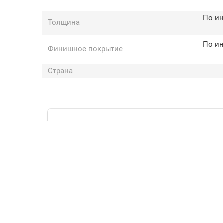
По и
Толщина
По и
Финишное покрытие
Страна
Приезжайте в
«Мир паркета»
Есть образец каждого товара,
опытные менеджеры и вкусный кофе.