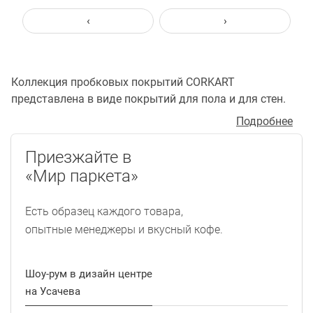
‹
›
Коллекция пробковых покрытий CORKART
представлена в виде покрытий для пола и для стен.
Пробковый пол представляет собой многослойную
Подробнее
конструкцию, основой которой является прессованная
(агломерированная) пробка и декоративный
Приезжайте в
пробковый шпон. Покрытия бывают клеящиеся или
«Мир паркета»
замковые «плавающие». Оба вида можно укладывать
на любую чистую, сухую, выровненную поверхность.
Есть образец каждого товара,
Надежность конструкции плавающих пробковых
опытные менеджеры и вкусный кофе.
полов обеспечивается запатентованной системой
замкового соединения без клея UNICLIC - одной из
лучших в мире.
Шоу-рум в дизайн центре
Пробка идеальный материал не только для полов, но
на Усачева
и для стен. Благодаря уникальным характеристикам