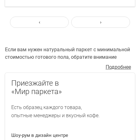
‹
›
Если вам нужен натуральный паркет с минимальной
стоимостью готового пола, обратите внимание
на трехслойную паркетную доску. За время,
Подробнее
прошедшее с момента изобретения этого вида
паркета, технология его производства доведена
Приезжайте в
до совершенства усилиями нескольких крупных
«Мир паркета»
транснациональных корпораций. Во главу угла они
ставили задачу предоставить потребителям
Есть образец каждого товара,
деревянные паркетные полы по минимальной
опытные менеджеры и вкусный кофе.
стоимости. Эту задачу удалось решить снизив
до минимума два главных слагаемых стоимости
готового паркетного пола — цену материала и цену
Шоу-рум в дизайн центре
укладки: