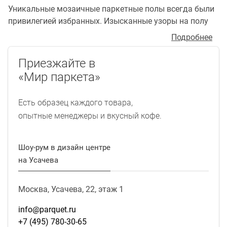
Уникальные мозаичные паркетные полы всегда были
привилегией избранных. Изысканные узоры на полу
украшали дворцы монархов и их приближенных,
Подробнее
демонстрируя власть и богатство. И в наше время
неповторимая игра оттенков и текстур древесины
Приезжайте в
такого паркетного пола ясно заявляет о высоком
«Мир паркета»
статусе владельца, создает настроение праздника и
подвигает к новым свершениям.
Есть образец каждого товара,
опытные менеджеры и вкусный кофе.
Шоу-рум в дизайн центре
на Усачева
Москва, Усачева, 22, этаж 1
info@parquet.ru
+7 (495) 780-30-65