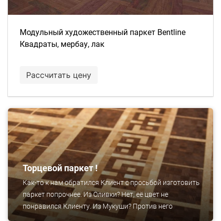
Модульный художественный паркет Bentline
Квадраты, мербау, лак
Рассчитать цену
Торцевой паркет !
Как-то к нам обратился Клиент с просьбой изготовить
паркет попрочнее. Из Оливки? Нет, её цвет не
понравился Клиенту. Из Мукуши? Против него
возражала жена. Африканское дерево Эбен? Но и он не