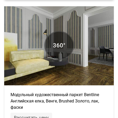
подошел. Хотя прочность устраивала, но цена была
заоблачная, а чёрный цвет казался мрачноватым. Вот
бы что-нибудь такое же, но поживее. Так может плитку?
Нет, плитка не годилась...
Модульный художественный паркет Bentline
Английская елка, Венге, Brushed Золото, лак,
фаски
Рассчитать цену